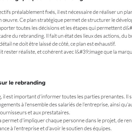
ctifs préalablement fixés, il est nécessaire de réaliser un pla
n œuvre. Ce plan stratégique permet de structurer le déve
mporter toutes les décisions et les étapes qui permettent d&
dre du rebranding. Il fait un état des lieux des actions, du b
tail ne doit être laissé de côté, ce plan est exhaustif.
it rester réaliste, et cohérent avec l&#39;image que la marq
ur le rebranding
il est important d'informer toutes les parties prenantes. Il s
ements à l'ensemble des salariés de l'entreprise, ainsi qu'a
urnisseurs et aux prestataires.
a permet d'impliquer chaque personne dans le projet, de ren
ce à l'entreprise et d'avoir le soutien des équipes.