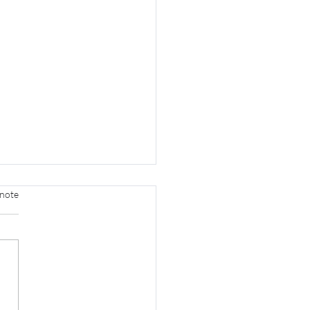
 note
 ne remplace pas