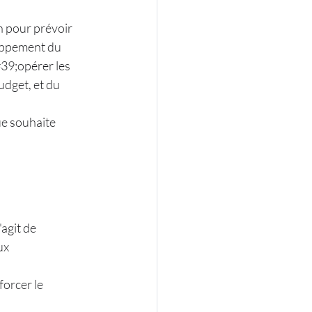
n pour prévoir 
loppement du
#39;opérer les
udget, et du
ue souhaite 
'agit de
ux
forcer le