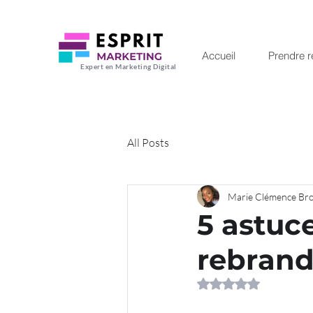
Accueil
Prendre 
Expert en Marketing Digital
All Posts
Marie Clémence Br
5 astuce
rebrand
Noté NaN étoiles su