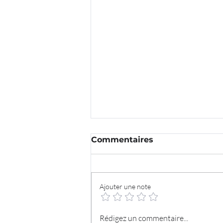
Commentaires
Ajouter une note
Du contenu publié au
Rédigez un commentaire...