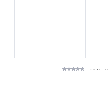
Noté 0 étoile sur 5.
Pas encore de
L'IA ne remplacera pas
L'IA