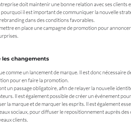
ntreprise doit maintenir une bonne relation avec ses clients e
t pourquoi il est important de communiquer la nouvelle stra
le rebranding dans des conditions favorables.
mettre en place une campagne de promotion pour annoncer l
urprises.
ce les changements
tue comme un lancement de marque. Il est donc nécessaire d
ion pour en faire la promotion.
ont un passage obligatoire, afin de relayer la nouvelle ident
urs. Il est également possible de créer un événement pour l
r la marque et de marquer les esprits. Il est également essen
seaux sociaux, pour diffuser le repositionnement auprès des c
veaux clients.