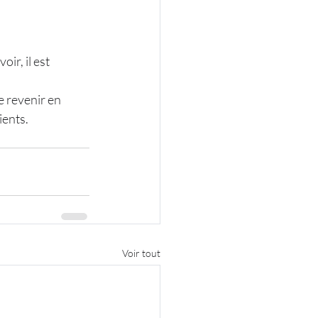
ir, il est
de revenir en
ients.
Voir tout