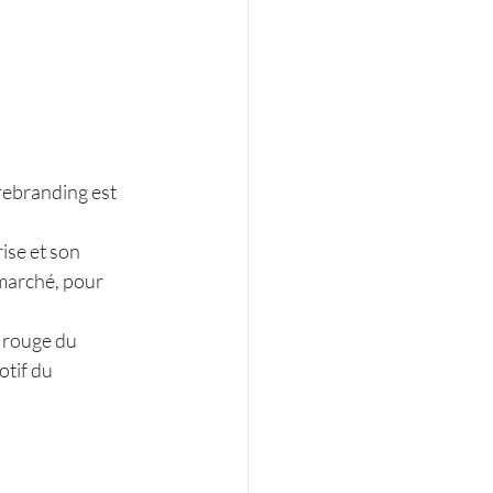
rebranding est
ise et son 
 marché, pour 
il rouge du
otif du 