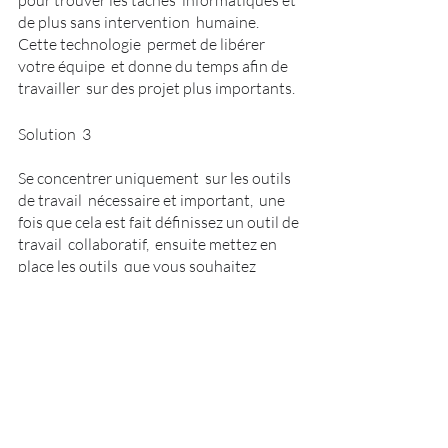
de plus sans intervention  humaine. 
Cette technologie  permet de libérer  
votre équipe  et donne du temps afin de 
travailler  sur des projet plus importants.
Solution  3 
Se concentrer uniquement  sur les outils 
de travail  nécessaire et important,  une 
fois que cela est fait définissez un outil de 
travail  collaboratif,  ensuite mettez en 
place les outils  que vous souhaitez 
utiliser, utilisez un outil de gestion de 
projet ou de collaboration  comme 
unique source d’informations , ceci 
garantit  que tous vos les fichiers  et 
donnés se trouvent  dans un 
emplacement,  facile et accessible. 