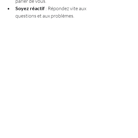
parler de vous.  
Soyez réactif
 : Répondez vite aux 
questions et aux problèmes.  
Cela vous aidera à garder une bonne 
réputation, même en grandissant.
Anticiper les risques 
et préparer l’avenir
Grandir, c’est aussi prendre des risques. Il 
faut les anticiper pour ne pas se faire 
surprendre.