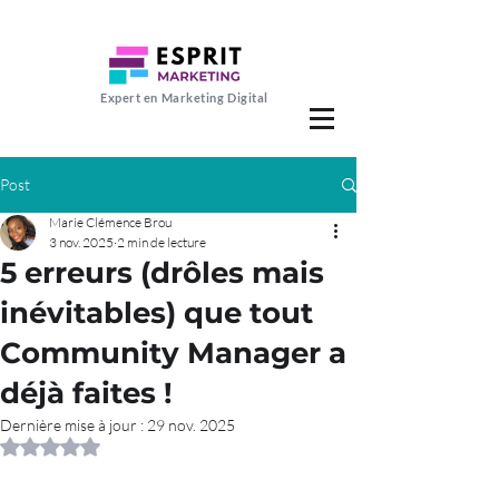
Expert en Marketing Digital
Post
Marie Clémence Brou
3 nov. 2025
2 min de lecture
5 erreurs (drôles mais
inévitables) que tout
Community Manager a
déjà faites !
Dernière mise à jour :
29 nov. 2025
Noté NaN étoiles sur 5.