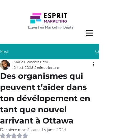
Expert en Marketing Digital
Post
Marie Clémence Brou
24 oct. 2023
2 min de lecture
Des organismes qui
peuvent t’aider dans
ton dévélopement en
tant que nouvel
arrivant à Ottawa
Dernière mise à jour :
16 janv. 2024
Noté NaN étoiles sur 5.